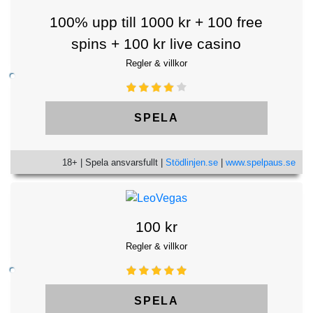
100% upp till 1000 kr + 100 free
spins + 100 kr live casino
Regler & villkor
SPELA
18+ | Spela ansvarsfullt |
Stödlinjen.se
|
www.spelpaus.se
100 kr
Regler & villkor
SPELA