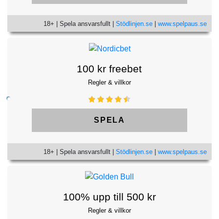
18+ | Spela ansvarsfullt |
Stödlinjen.se
|
www.spelpaus.se
100 kr freebet
Regler & villkor
SPELA
18+ | Spela ansvarsfullt |
Stödlinjen.se
|
www.spelpaus.se
100% upp till 500 kr
Regler & villkor