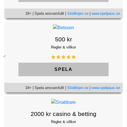
18+ | Spela ansvarsfullt |
Stödlinjen.se
|
www.spelpaus.se
500 kr
Regler & villkor
SPELA
18+ | Spela ansvarsfullt |
Stödlinjen.se
|
www.spelpaus.se
2000 kr casino & betting
Regler & villkor