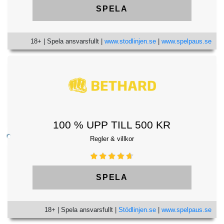
SPELA
18+ | Spela ansvarsfullt |
www.stodlinjen.se
|
www.spelpaus.se
100 % UPP TILL 500 KR
Regler & villkor
SPELA
18+ | Spela ansvarsfullt |
Stödlinjen.se
|
www.spelpaus.se