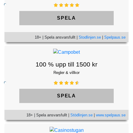
SPELA
18+ | Spela ansvarsfullt |
Stodlinjen.se
|
Spelpaus.se
100 % upp till 1500 kr
Regler & villkor
SPELA
18+ | Spela ansvarsfullt |
Stödlinjen.se
|
www.spelpaus.se