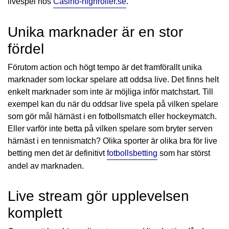
livespel hos
Casino-highroller.se
.
Unika marknader är en stor
fördel
Förutom action och högt tempo är det framförallt unika
marknader som lockar spelare att oddsa live. Det finns helt
enkelt marknader som inte är möjliga inför matchstart. Till
exempel kan du när du oddsar live spela på vilken spelare
som gör mål härnäst i en fotbollsmatch eller hockeymatch.
Eller varför inte betta på vilken spelare som bryter serven
härnäst i en tennismatch? Olika sporter är olika bra för live
betting men det är definitivt
fotbollsbetting
som har störst
andel av marknaden.
Live stream gör upplevelsen
komplett