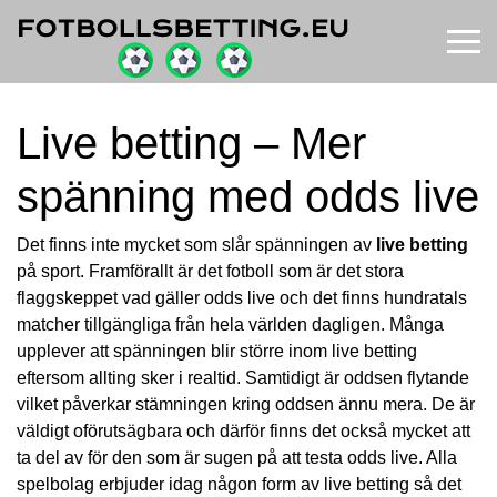
Live betting – Mer
spänning med odds live
Det finns inte mycket som slår spänningen av
live betting
på sport. Framförallt är det fotboll som är det stora
flaggskeppet vad gäller odds live och det finns hundratals
matcher tillgängliga från hela världen dagligen. Många
upplever att spänningen blir större inom live betting
eftersom allting sker i realtid. Samtidigt är oddsen flytande
vilket påverkar stämningen kring oddsen ännu mera. De är
väldigt oförutsägbara och därför finns det också mycket att
ta del av för den som är sugen på att testa odds live. Alla
spelbolag erbjuder idag någon form av live betting så det