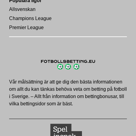
Populära ligor
Allsvenskan
Champions League
Premier League
Vår målsättning är att ge dig den bästa informationen
om allt du kan tänkas behöva veta om betting på fotboll
i Sverige. – Allt från information om bettingbonusar, till
vilka bettingsidor som är bäst.