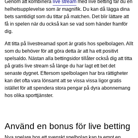
Genom att kombinera
live stream
med live betting får du en
helhetsupplevelse som är magnifik. Du kan då lägga dina
bets samtidigt som du tittar på matchen. Det blir lättare att
få in spelen när du också kan se vad som händer framför
dig.
Att titta på livestreamad sport är gratis hos spelbolagen. Allt
som du behöver för att göra detta är att ha ett positivt
spelsaldo. Nästan alla bettingsidor tillåter också dig att titta
på gratis live stream så länge du har lagt ett bet det
senaste dygnet. Eftersom spelbolagen har bra rättigheter
kan det ofta vara lönsamt att se vissa vissa ligor gratis
istället för att spendera stora pengar på dyra abonnemang
hos olika sporttjänster.
Använd en bonus för live betting
Nya spelare hos ett svenskt spelbolag kan ta emot en